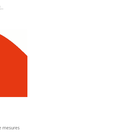
..
de mesures