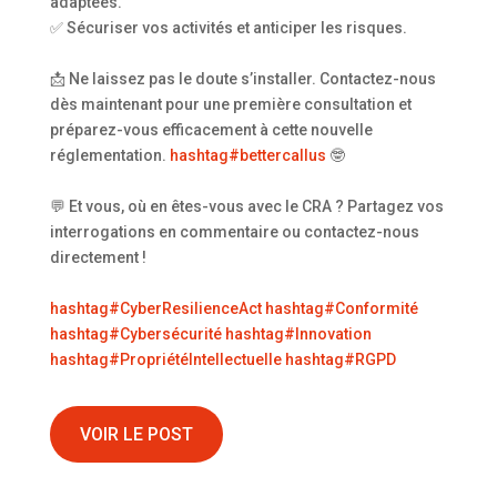
adaptées.
✅ Sécuriser vos activités et anticiper les risques.
📩 Ne laissez pas le doute s’installer. Contactez-nous
dès maintenant pour une première consultation et
préparez-vous efficacement à cette nouvelle
réglementation.
hashtag
#
bettercallus
🤓
💬 Et vous, où en êtes-vous avec le CRA ? Partagez vos
interrogations en commentaire ou contactez-nous
directement !
hashtag
#
CyberResilienceAct
hashtag
#
Conformité
hashtag
#
Cybersécurité
hashtag
#
Innovation
hashtag
#
PropriétéIntellectuelle
hashtag
#
RGPD
VOIR LE POST